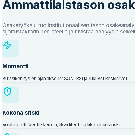
Ammattilaistason osakev
Osaketyökalu tuo institutionaalisen tason osakeanalyy
sijoitusfaktorin perusteella ja tiivistää analyysin selke
Momentti
Kurssikehitys eri ajanjaksoilla: SQN, RSI ja liukuvat keskiarvot.
Kokonaisriski
Volatiliteetti, beeta-kerroin, likviditeetti ja liiketoimintariski.