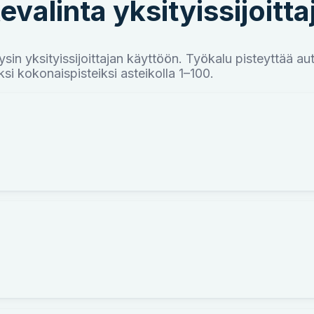
alinta yksityissijoittaj
sin yksityissijoittajan käyttöön. Työkalu pisteyttää au
iksi kokonaispisteiksi asteikolla 1–100.