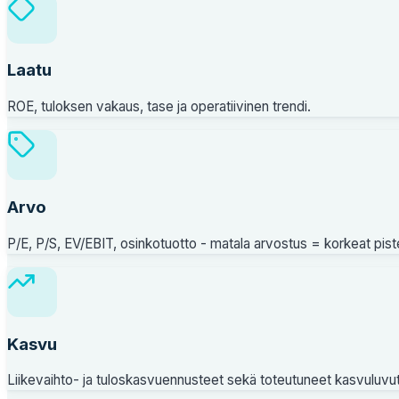
Laatu
ROE, tuloksen vakaus, tase ja operatiivinen trendi.
Arvo
P/E, P/S, EV/EBIT, osinkotuotto - matala arvostus = korkeat pist
Kasvu
Liikevaihto- ja tuloskasvuennusteet sekä toteutuneet kasvuluvut